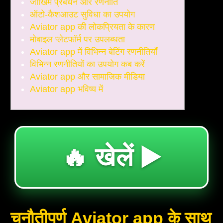
जोखिम प्रबंधन और रणनीति
ऑटो-कैशआउट सुविधा का उपयोग
Aviator app की लोकप्रियता के कारण
मोबाइल प्लेटफॉर्म पर उपलब्धता
Aviator app में विभिन्न बेटिंग रणनीतियाँ
विभिन्न रणनीतियों का उपयोग कब करें
Aviator app और सामाजिक मीडिया
Aviator app भविष्य में
🔥 खेलें ▶️
चुनौतीपूर्ण Aviator app के साथ