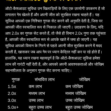
ऑटो-कैशआउट सुविधा उन खिलाड़ियों के लिए एक उपयोगी उपकरण है जो
लगातार गेम खेलते हैं और अपनी जीत को सुरक्षित रखना चाहते हैं। यह
सुविधा आपको एक निश्चित गुणक सेट करने की अनुमति देती है, जिस पर
आपकी जीत स्वचालित रूप से निकाल ली जाएगी। उदाहरण के लिए, यदि
आप 2.0x का गुणक सेट करते हैं, तो जैसे ही विमान 2.0x गुणा तक पहुंचता
है, आपकी जीत स्वचालित रूप से आपके खाते में जमा हो जाएगी। यह
सुविधा आपको विमान के गिरने से पहले अपनी जीत सुरक्षित करने में मदद
करती है, खासकर जब आप गेम पर ध्यान केंद्रित नहीं कर पा रहे होते हैं।
हालांकि, यह ध्यान रखना महत्वपूर्ण है कि ऑटो-कैशआउट सुविधा हमेशा
लाभ की गारंटी नहीं देती है, और आपको अपनी आवश्यकताओं और जोखिम
सहनशीलता के अनुसार गुणक सेट करना चाहिए।
गुणक
संभावित लाभ
जोखिम
1.5x
कम लाभ
कम जोखिम
2.0x
मध्यम लाभ
मध्यम जोखिम
3.0x
उच्च लाभ
उच्च जोखिम
5.0x+
बहुत उच्च लाभ
बहुत उच्च जोखिम