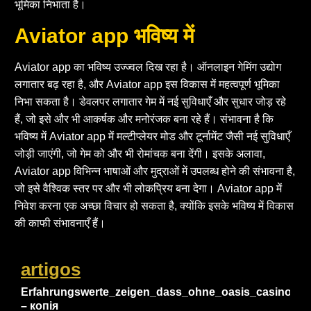
भूमिका निभाता है।
Aviator app भविष्य में
Aviator app का भविष्य उज्ज्वल दिख रहा है। ऑनलाइन गेमिंग उद्योग
लगातार बढ़ रहा है, और Aviator app इस विकास में महत्वपूर्ण भूमिका
निभा सकता है। डेवलपर लगातार गेम में नई सुविधाएँ और सुधार जोड़ रहे
हैं, जो इसे और भी आकर्षक और मनोरंजक बना रहे हैं। संभावना है कि
भविष्य में Aviator app में मल्टीप्लेयर मोड और टूर्नामेंट जैसी नई सुविधाएँ
जोड़ी जाएंगी, जो गेम को और भी रोमांचक बना देंगी। इसके अलावा,
Aviator app विभिन्न भाषाओं और मुद्राओं में उपलब्ध होने की संभावना है,
जो इसे वैश्विक स्तर पर और भी लोकप्रिय बना देगा। Aviator app में
निवेश करना एक अच्छा विचार हो सकता है, क्योंकि इसके भविष्य में विकास
की काफी संभावनाएँ हैं।
artigos
Erfahrungswerte_zeigen_dass_ohne_oasis_casino_vie
– копія