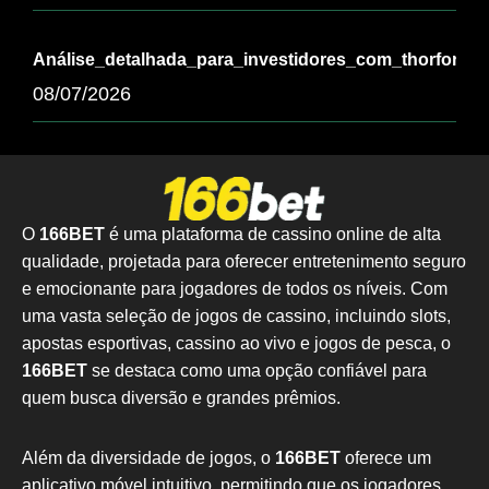
Análise_detalhada_para_investidores_com_thorfortu
08/07/2026
O
166BET
é uma plataforma de cassino online de alta
qualidade, projetada para oferecer entretenimento seguro
e emocionante para jogadores de todos os níveis. Com
uma vasta seleção de jogos de cassino, incluindo slots,
apostas esportivas, cassino ao vivo e jogos de pesca, o
166BET
se destaca como uma opção confiável para
quem busca diversão e grandes prêmios.
Além da diversidade de jogos, o
166BET
oferece um
aplicativo móvel intuitivo, permitindo que os jogadores