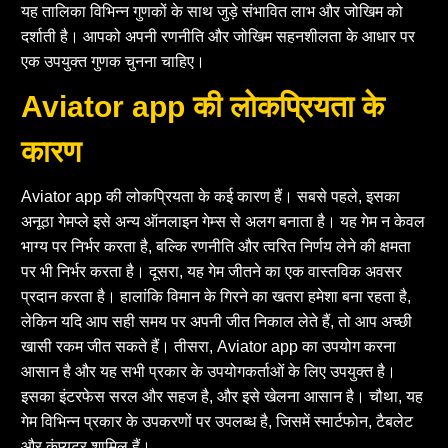
यह तालिका विभिन्न गुणकों के साथ जुड़े संभावित लाभ और जोखिम को
दर्शाती है। आपको अपनी रणनीति और जोखिम सहनशीलता के आधार पर
एक उपयुक्त गुणक चुनना चाहिए।
Aviator app की लोकप्रियता के
कारण
Aviator app की लोकप्रियता के कई कारण हैं। सबसे पहले, इसका
अनूठा गेमप्ले इसे अन्य ऑनलाइन गेम्स से अलग बनाता है। यह गेम न केवल
भाग्य पर निर्भर करता है, बल्कि रणनीति और त्वरित निर्णय लेने की क्षमता
पर भी निर्भर करता है। दूसरा, यह गेम जीतने का एक वास्तविक अवसर
प्रदान करता है। हालांकि विमान के गिरने का खतरा हमेशा बना रहता है,
लेकिन यदि आप सही समय पर अपनी जीत निकाल लेते हैं, तो आप अच्छी
खासी रकम जीत सकते हैं। तीसरा, Aviator app का उपयोग करना
आसान है और यह सभी प्रकार के उपयोगकर्ताओं के लिए उपयुक्त है।
इसका इंटरफेस सरल और सहज है, और इसे खेलना आसान है। चौथा, यह
गेम विभिन्न प्रकार के उपकरणों पर उपलब्ध है, जिसमें स्मार्टफोन, टैबलेट
और कंप्यूटर शामिल हैं।