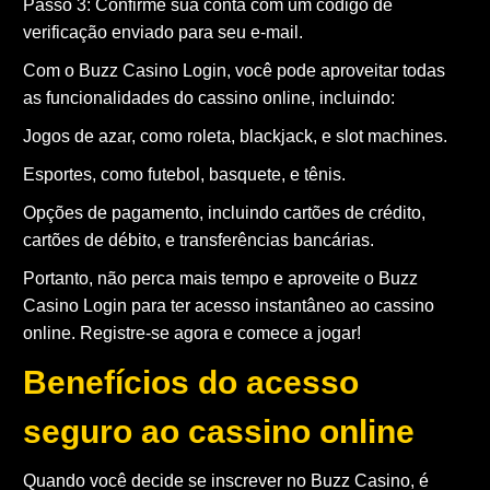
Passo 3: Confirme sua conta com um código de
verificação enviado para seu e-mail.
Com o Buzz Casino Login, você pode aproveitar todas
as funcionalidades do cassino online, incluindo:
Jogos de azar, como roleta, blackjack, e slot machines.
Esportes, como futebol, basquete, e tênis.
Opções de pagamento, incluindo cartões de crédito,
cartões de débito, e transferências bancárias.
Portanto, não perca mais tempo e aproveite o Buzz
Casino Login para ter acesso instantâneo ao cassino
online. Registre-se agora e comece a jogar!
Benefícios do acesso
seguro ao cassino online
Quando você decide se inscrever no Buzz Casino, é