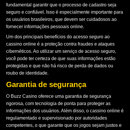
fundamental garantir que o processo de cadastro seja
seguro e confiável. Isso é especialmente importante para
os usuários brasileiros, que devem ser cuidadosos ao
fornecer informações pessoais online.
Um dos principais benefícios do acesso seguro ao
cassino online é a proteção contra fraudes e ataques
cibernéticos. Ao utilizar um serviço de acesso seguro,
você pode ter certeza de que suas informações estão
protegidas e que não há risco de perda de dados ou
roubo de identidade.
Garantia de segurança
O Buzz Casino oferece uma garantia de segurança
rigorosa, com tecnologia de ponta para proteger as
informações dos usuários. Além disso, o cassino online é
regulamentado e supervisionado por autoridades
competentes, o que garante que os jogos sejam justos e