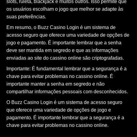
slots, ruleta, blackjack e muitos outros. Isso permite que
os usuários escolham o jogo que melhor se adapte às
suas preferências.
Em resumo, o Buzz Casino Login é um sistema de
acesso seguro que oferece uma variedade de opções de
jogo e pagamento. É importante lembrar que a senha
deve ser mantida em segredo e que as informações
enviadas ao site do cassino online são criptografadas.
Importante: É fundamental lembrar que a segurança é a
chave para evitar problemas no cassino online. É
importante manter a senha em segredo e não
compartilhar informações pessoais com desconhecidos.
O Buzz Casino Login é um sistema de acesso seguro
que oferece uma variedade de opções de jogo e
pagamento. É importante lembrar que a segurança é a
chave para evitar problemas no cassino online.