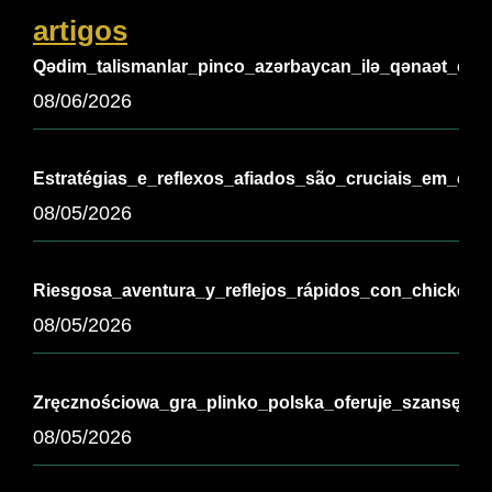
artigos
Qədim_talismanlar_pinco_azərbaycan_ilə_qənaət_edir_
08/06/2026
Estratégias_e_reflexos_afiados_são_cruciais_em_chi
08/05/2026
Riesgosa_aventura_y_reflejos_rápidos_con_chickenr
08/05/2026
Zręcznościowa_gra_plinko_polska_oferuje_szansę_na
08/05/2026