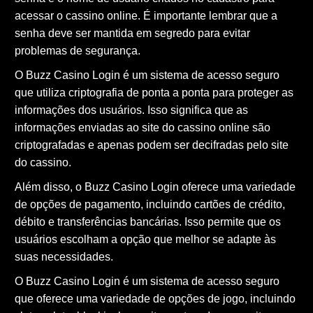
acessar o cassino online. É importante lembrar que a
senha deve ser mantida em segredo para evitar
problemas de segurança.
O Buzz Casino Login é um sistema de acesso seguro
que utiliza criptografia de ponta a ponta para proteger as
informações dos usuários. Isso significa que as
informações enviadas ao site do cassino online são
criptografadas e apenas podem ser decifradas pelo site
do cassino.
Além disso, o Buzz Casino Login oferece uma variedade
de opções de pagamento, incluindo cartões de crédito,
débito e transferências bancárias. Isso permite que os
usuários escolham a opção que melhor se adapte às
suas necessidades.
O Buzz Casino Login é um sistema de acesso seguro
que oferece uma variedade de opções de jogo, incluindo