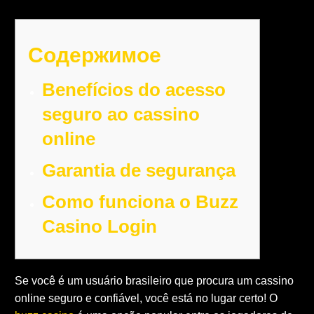
Содержимое
Benefícios do acesso
seguro ao cassino
online
Garantia de segurança
Como funciona o Buzz
Casino Login
Se você é um usuário brasileiro que procura um cassino
online seguro e confiável, você está no lugar certo! O