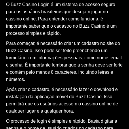
O Buzz Casino Login é um sistema de acesso seguro
para os usuários brasileiros que desejam jogar no
cassino online. Para entender como funciona, é
importante saber que o cadastro no Buzz Casino é um
processo simples e rápido.
Para começar, é necessário criar um cadastro no site do
Buzz Casino. Isso pode ser feito preenchendo um
formulário com informações pessoais, como nome, email
e senha. É importante lembrar que a senha deve ser forte
e contém pelo menos 8 caracteres, incluindo letras e
números.
Após criar o cadastro, é necessário fazer o download e
instalação da aplicação móvel do Buzz Casino. Isso
permitirá que os usuários acessem o cassino online de
qualquer lugar e a qualquer hora.
O processo de login é simples e rápido. Basta digitar a
senha e o nome de usuário criados no cadastro para