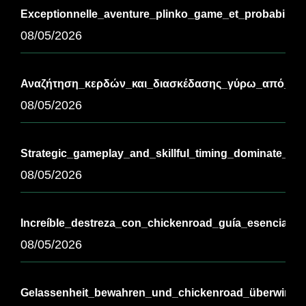
Exceptionnelle_aventure_plinko_game_et_probabilit
08/05/2026
Αναζήτηση_κερδών_και_διασκέδασης_γύρω_από_τ-3
08/05/2026
Strategic_gameplay_and_skillful_timing_dominate_th
08/05/2026
Increíble_destreza_con_chickenroad_guía_esencial_pa
08/05/2026
Gelassenheit_bewahren_und_chickenroad_überwinde