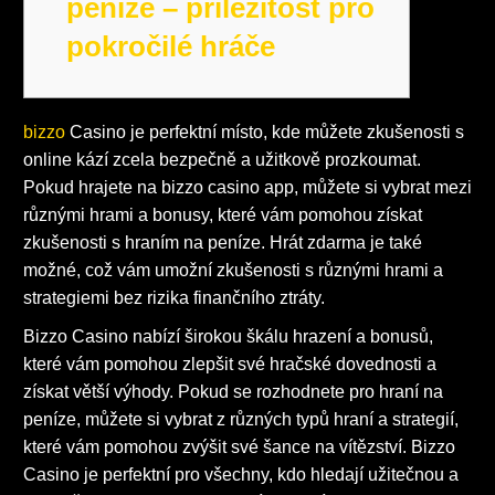
peníze – příležitost pro
pokročilé hráče
bizzo
Casino je perfektní místo, kde můžete zkušenosti s
online kází zcela bezpečně a užitkově prozkoumat.
Pokud hrajete na bizzo casino app, můžete si vybrat mezi
různými hrami a bonusy, které vám pomohou získat
zkušenosti s hraním na peníze. Hrát zdarma je také
možné, což vám umožní zkušenosti s různými hrami a
strategiemi bez rizika finančního ztráty.
Bizzo Casino nabízí širokou škálu hrazení a bonusů,
které vám pomohou zlepšit své hračské dovednosti a
získat větší výhody. Pokud se rozhodnete pro hraní na
peníze, můžete si vybrat z různých typů hraní a strategií,
které vám pomohou zvýšit své šance na vítězství. Bizzo
Casino je perfektní pro všechny, kdo hledají užitečnou a