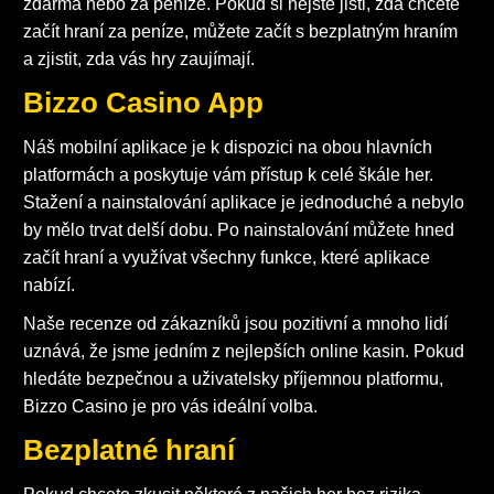
zdarma nebo za peníze. Pokud si nejste jisti, zda chcete
začít hraní za peníze, můžete začít s bezplatným hraním
a zjistit, zda vás hry zaujímají.
Bizzo Casino App
Náš mobilní aplikace je k dispozici na obou hlavních
platformách a poskytuje vám přístup k celé škále her.
Stažení a nainstalování aplikace je jednoduché a nebylo
by mělo trvat delší dobu. Po nainstalování můžete hned
začít hraní a využívat všechny funkce, které aplikace
nabízí.
Naše recenze od zákazníků jsou pozitivní a mnoho lidí
uznává, že jsme jedním z nejlepších online kasin. Pokud
hledáte bezpečnou a uživatelsky příjemnou platformu,
Bizzo Casino je pro vás ideální volba.
Bezplatné hraní