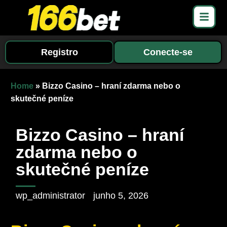
Registro
Conecte-se
Home
»
Bizzo Casino – hraní zdarma nebo o
skutečné peníze
Bizzo Casino – hraní
zdarma nebo o
skutečné peníze
wp_administrator
junho 5, 2026