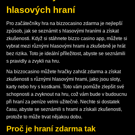
hlasových hraní
Pro začátečníky hra na bizzocasino zdarma je nejlepší
způsob, jak se seznámit s hlasovými hraními a získat
zkušenosti. Když si stáhnete bizzo casino app, můžete si
vybrat mezi různými hlasovými hrami a zkušebně je hrát
bez rizika. Toto je ideální příležitost, abyste se seznámili
s pravidly a zvykli na hru.
Na bizzocasino můžete hračky zahrát zdarma a získat
zkušenosti s různými hlasovými hrami, jako jsou sloty,
karty nebo hry s kostkami. Toto vám pomůže zlepšit své
schopnosti a zvyknout na hru, což vám bude v budoucnu
při hraní za peníze velmi užitečné. Nechte si dostatek
času, abyste se seznámili s hrami a získali zkušenosti,
protože to může trvat nějakou dobu.
Proč je hraní zdarma tak