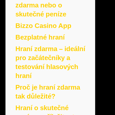
zdarma nebo o
skutečné peníze
Bizzo Casino App
Bezplatné hraní
Hraní zdarma – ideální
pro začátečníky a
testování hlasových
hraní
Proč je hraní zdarma
tak důležité?
Hraní o skutečné