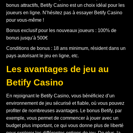
bonus attractifs, Betify Casino est un choix idéal pour les
joueurs en ligne. N’hésitez pas à essayer Betify Casino
pour vous-même !
Bonus exclusif pour les nouveaux joueurs : 100% de
bonus jusqu’à 500€
Conditions de bonus : 18 ans minimum, résident dans un
pays autorisant le jeu en ligne, etc.
Les avantages de jeu au
Betify Casino
En rejoignant le Betify Casino, vous bénéficiez d’un
environnement de jeu sécurisé et fiable, où vous pouvez
profiter de nombreuses avantages. Le bonus Betify, par
exemple, vous permet de commencer à jouer avec un
budget plus important, ce qui vous donne plus de liberté
pour explorer les différentes options de jeu. De plus, la