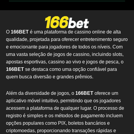
O
166BET
é uma plataforma de cassino online de alta
qualidade, projetada para oferecer entretenimento seguro
e emocionante para jogadores de todos os níveis. Com
uma vasta seleção de jogos de cassino, incluindo slots,
apostas esportivas, cassino ao vivo e jogos de pesca, o
166BET
se destaca como uma opção confiável para
quem busca diversão e grandes prêmios.
Além da diversidade de jogos, o
166BET
oferece um
aplicativo móvel intuitivo, permitindo que os jogadores
acessem a plataforma de qualquer lugar. O processo de
registro é simples e os métodos de pagamento incluem
opções populares como PIX, boletos bancários e
criptomoedas, proporcionando transações rápidas e