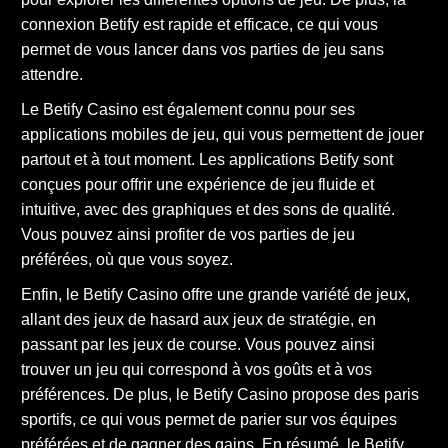
connexion Betify est rapide et efficace, ce qui vous
permet de vous lancer dans vos parties de jeu sans
attendre.
Le Betify Casino est également connu pour ses
applications mobiles de jeu, qui vous permettent de jouer
partout et à tout moment. Les applications Betify sont
conçues pour offrir une expérience de jeu fluide et
intuitive, avec des graphiques et des sons de qualité.
Vous pouvez ainsi profiter de vos parties de jeu
préférées, où que vous soyez.
Enfin, le Betify Casino offre une grande variété de jeux,
allant des jeux de hasard aux jeux de stratégie, en
passant par les jeux de course. Vous pouvez ainsi
trouver un jeu qui correspond à vos goûts et à vos
préférences. De plus, le Betify Casino propose des paris
sportifs, ce qui vous permet de parier sur vos équipes
préférées et de gagner des gains. En résumé, le Betify