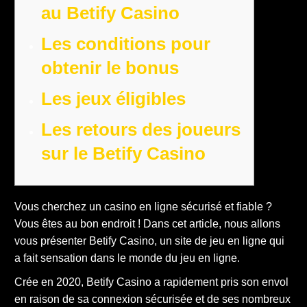
au Betify Casino
Les conditions pour
obtenir le bonus
Les jeux éligibles
Les retours des joueurs
sur le Betify Casino
Vous cherchez un casino en ligne sécurisé et fiable ?
Vous êtes au bon endroit ! Dans cet article, nous allons
vous présenter Betify Casino, un site de jeu en ligne qui
a fait sensation dans le monde du jeu en ligne.
Crée en 2020, Betify Casino a rapidement pris son envol
en raison de sa connexion sécurisée et de ses nombreux