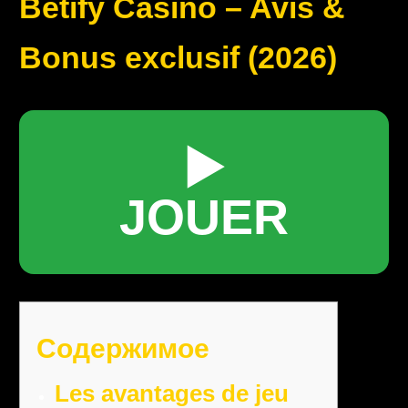
Betify Casino – Avis &
Bonus exclusif (2026)
▶️
JOUER
Содержимое
Les avantages de jeu