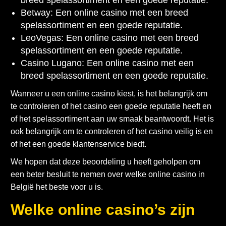
Betway: Een online casino met een breed
spelassortiment en een goede reputatie.
LeoVegas: Een online casino met een breed
spelassortiment en een goede reputatie.
Casino Lugano: Een online casino met een
breed spelassortiment en een goede reputatie.
Wanneer u een online casino kiest, is het belangrijk om
te controleren of het casino een goede reputatie heeft en
of het spelassortiment aan uw smaak beantwoordt. Het is
ook belangrijk om te controleren of het casino veilig is en
of het een goede klantenservice biedt.
We hopen dat deze beoordeling u heeft geholpen om
een beter besluit te nemen over welke online casino in
België het beste voor u is.
Welke online casino’s zijn