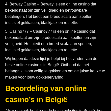
4. Betway Casino – Betway is een online casino dat
bekendstaat om zijn veiligheid en betrouwbare
betalingen. Het biedt een breed scala aan spellen,
inclusief gokkasten, blackjack en roulette.
5. Casino777 – Casino777 is een online casino dat
bekendstaat om zijn brede scala aan spellen en zijn
veiligheid. Het biedt een breed scala aan spellen,
inclusief gokkasten, blackjack en roulette.
Wij hopen dat deze lijst je helpt bij het vinden van de
beste online casino’s in België. Onthoud dat het
belangrijk is om veilig te gokken en om de juiste keuze te
maken voor jouw gokkenervaring.
Beoordeling van online
casino’s in België
Als u op zoek bent naar de beste goksites in België, bent