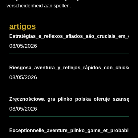
verscheidenheid aan spellen.
artigos
Estratégias_e_reflexos_afiados_são_cruciais_em_chi
08/05/2026
Riesgosa_aventura_y_reflejos_rápidos_con_chickenr
08/05/2026
Zręcznościowa_gra_plinko_polska_oferuje_szansę_na
08/05/2026
Exceptionnelle_aventure_plinko_game_et_probabilit