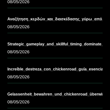
08/05/2026
Αναζήτηση_κερδών_και_διασκέδασης_γύρω_από_τ-3
08/05/2026
Strategic_gameplay_and_skillful_timing_dominate_th
08/05/2026
Increíble_destreza_con_chickenroad_guía_esencial_pa
08/05/2026
Gelassenheit_bewahren_und_chickenroad_überwinde
08/05/2026