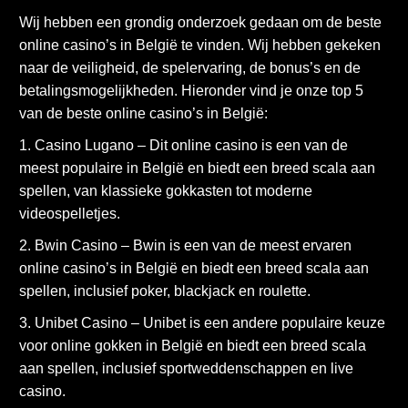
Wij hebben een grondig onderzoek gedaan om de beste
online casino’s in België te vinden. Wij hebben gekeken
naar de veiligheid, de spelervaring, de bonus’s en de
betalingsmogelijkheden. Hieronder vind je onze top 5
van de beste online casino’s in België:
1. Casino Lugano – Dit online casino is een van de
meest populaire in België en biedt een breed scala aan
spellen, van klassieke gokkasten tot moderne
videospelletjes.
2. Bwin Casino – Bwin is een van de meest ervaren
online casino’s in België en biedt een breed scala aan
spellen, inclusief poker, blackjack en roulette.
3. Unibet Casino – Unibet is een andere populaire keuze
voor online gokken in België en biedt een breed scala
aan spellen, inclusief sportweddenschappen en live
casino.