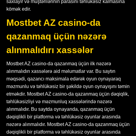
saxlayır və müştərilərinin parasını təhlükəsiz kalmasına
kömək edir.
Mostbet AZ casino-da
qazanmaq üçün nəzərə
alınmalıdırı xassələr
Mostbet AZ casino-da qazanmaq üçün ilk nəzərə
alınmalıdırı xassələrə aid məlumatlar var. Bu saytın
məqsədi, qazancı maksimala edərək oyun oynayaraq
məzmunlu və təhlükəsiz bir şəkildə oyun oynayışını təmin
etməkdir. Mostbet AZ casino-da qazanmaq üçün dəqiqlik,
təhlükəsizliyi və məzmunluq xassələrində nəzərə
alınmalıdır. Bu saytda oynayanda, qazanmaq üçün
dəqiqlikli bir platforma və təhlükəsiz oyunlar arasında
nəzərə alınmalıdır. Mostbet AZ casino-da qazanmaq üçün
dəqiqlikli bir platforma və təhlükəsiz oyunlar arasında