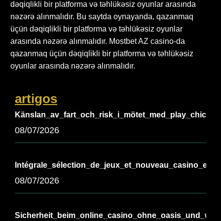
dəqiqlikli bir platforma və təhlükəsiz oyunlar arasında
nəzərə alınmalıdır. Bu saytda oynayanda, qazanmaq
üçün dəqiqlikli bir platforma və təhlükəsiz oyunlar
arasında nəzərə alınmalıdır. Mostbet AZ casino-da
qazanmaq üçün dəqiqlikli bir platforma və təhlükəsiz
oyunlar arasında nəzərə alınmalıdır.
artigos
Känslan_av_fart_och_risk_i_mötet_med_play_chicken
08/07/2026
Intégrale_sélection_de_jeux_et_nouveau_casino_en_l
08/07/2026
Sicherheit_beim_online_casino_ohne_oasis_und_wicht