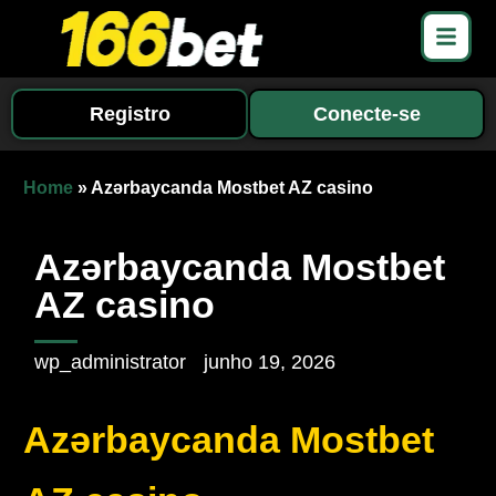
Registro
Conecte-se
Home
»
Azərbaycanda Mostbet AZ casino
Azərbaycanda Mostbet
AZ casino
wp_administrator
junho 19, 2026
Azərbaycanda Mostbet