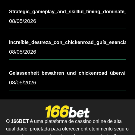
Strategic_gameplay_and_skillful_timing_dominate_th
08/05/2026
Increíble_destreza_con_chickenroad_guía_esencial_pa
08/05/2026
Gelassenheit_bewahren_und_chickenroad_überwinde
08/05/2026
O
166BET
é uma plataforma de cassino online de alta
qualidade, projetada para oferecer entretenimento seguro