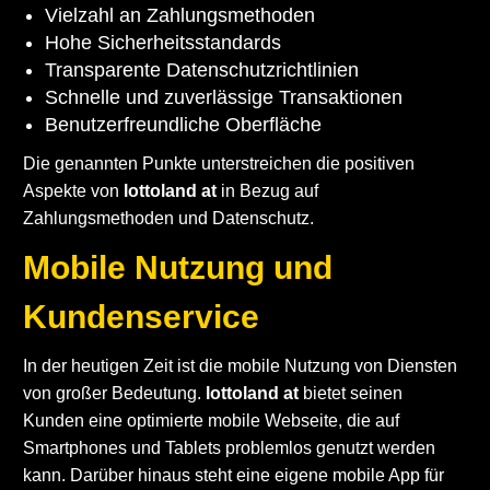
Vielzahl an Zahlungsmethoden
Hohe Sicherheitsstandards
Transparente Datenschutzrichtlinien
Schnelle und zuverlässige Transaktionen
Benutzerfreundliche Oberfläche
Die genannten Punkte unterstreichen die positiven
Aspekte von
lottoland at
in Bezug auf
Zahlungsmethoden und Datenschutz.
Mobile Nutzung und
Kundenservice
In der heutigen Zeit ist die mobile Nutzung von Diensten
von großer Bedeutung.
lottoland at
bietet seinen
Kunden eine optimierte mobile Webseite, die auf
Smartphones und Tablets problemlos genutzt werden
kann. Darüber hinaus steht eine eigene mobile App für