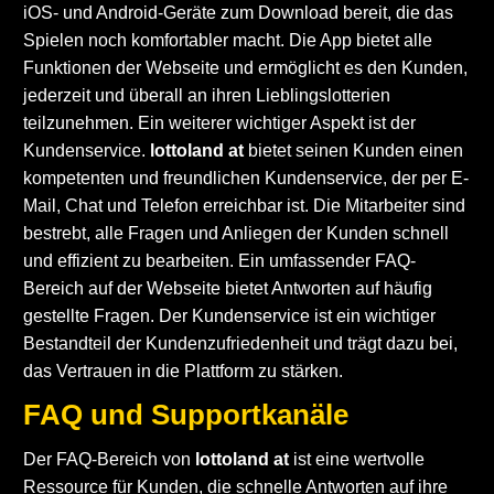
iOS- und Android-Geräte zum Download bereit, die das
Spielen noch komfortabler macht. Die App bietet alle
Funktionen der Webseite und ermöglicht es den Kunden,
jederzeit und überall an ihren Lieblingslotterien
teilzunehmen. Ein weiterer wichtiger Aspekt ist der
Kundenservice.
lottoland at
bietet seinen Kunden einen
kompetenten und freundlichen Kundenservice, der per E-
Mail, Chat und Telefon erreichbar ist. Die Mitarbeiter sind
bestrebt, alle Fragen und Anliegen der Kunden schnell
und effizient zu bearbeiten. Ein umfassender FAQ-
Bereich auf der Webseite bietet Antworten auf häufig
gestellte Fragen. Der Kundenservice ist ein wichtiger
Bestandteil der Kundenzufriedenheit und trägt dazu bei,
das Vertrauen in die Plattform zu stärken.
FAQ und Supportkanäle
Der FAQ-Bereich von
lottoland at
ist eine wertvolle
Ressource für Kunden, die schnelle Antworten auf ihre