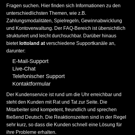
Fragen suchen. Hier finden sich Informationen zu den
unterschiedlichsten Themen, wie z.B.
Zahlungsmodalitäten, Spielregeln, Gewinnabwicklung
und Kontoverwaltung. Der FAQ-Bereich ist übersichtlich
strukturiert und leicht durchsuchbar. Darüber hinaus
bietet
lottoland at
verschiedene Supportkanäle an,
darunter:
E-Mail-Support
Live-Chat
Telefonischer Support
Kontaktformular
Der Kundenservice ist rund um die Uhr erreichbar und
steht den Kunden mit Rat und Tat zur Seite. Die
Mitarbeiter sind kompetent, freundlich und sprechen
fließend Deutsch. Die Reaktionszeiten sind in der Regel
sehr kurz, so dass die Kunden schnell eine Lösung für
ihre Probleme erhalten.