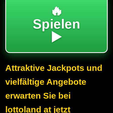
🔥
Spielen
▶️
Attraktive Jackpots und
vielfältige Angebote
erwarten Sie bei
lottoland at jetzt