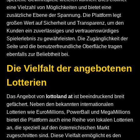
eine Vielzahl von Möglichkeiten und bietet eine
zusätzliche Ebene der Spannung. Die Plattform legt
großen Wert auf Sicherheit und Transparenz, um den
Kunden ein zuverlässiges und vertrauenswürdiges
Spielerlebnis zu gewährleisten. Die Zugänglichkeit der
Seite und die benutzerfreundliche Oberfläche tragen
ebenfalls zur Beliebtheit bei.
Die Vielfalt der angebotenen
Lotterien
Das Angebot von
lottoland at
ist beeindruckend breit
gefächert. Neben den bekannten internationalen
Lotterien wie EuroMillions, PowerBall und MegaMillions
bietet die Plattform auch eine Reihe von lokalen Lotterien
an, die speziell auf den österreichischen Markt
zugeschnitten sind. Diese Vielfalt ermöglicht es den