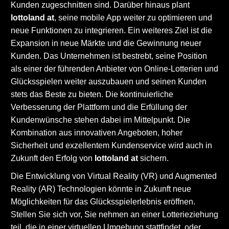
Kunden zugeschnitten sind. Darüber hinaus plant
lottoland at
, seine mobile App weiter zu optimieren und
neue Funktionen zu integrieren. Ein weiteres Ziel ist die
Expansion in neue Märkte und die Gewinnung neuer
Kunden. Das Unternehmen ist bestrebt, seine Position
als einer der führenden Anbieter von Online-Lotterien und
Glücksspielen weiter auszubauen und seinen Kunden
stets das Beste zu bieten. Die kontinuierliche
Verbesserung der Plattform und die Erfüllung der
Kundenwünsche stehen dabei im Mittelpunkt. Die
Kombination aus innovativen Angeboten, hoher
Sicherheit und exzellentem Kundenservice wird auch in
Zukunft den Erfolg von
lottoland at
sichern.
Die Entwicklung von Virtual Reality (VR) und Augmented
Reality (AR) Technologien könnte in Zukunft neue
Möglichkeiten für das Glücksspielerlebnis eröffnen.
Stellen Sie sich vor, Sie nehmen an einer Lotterieziehung
teil, die in einer virtuellen Umgebung stattfindet, oder