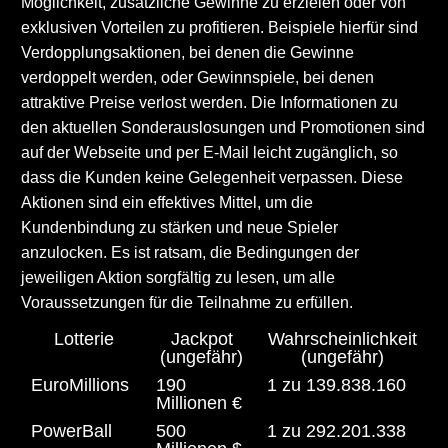
Möglichkeit, zusätzliche Gewinne zu erzielen oder von
exklusiven Vorteilen zu profitieren. Beispiele hierfür sind
Verdopplungsaktionen, bei denen die Gewinne
verdoppelt werden, oder Gewinnspiele, bei denen
attraktive Preise verlost werden. Die Informationen zu
den aktuellen Sonderauslosungen und Promotionen sind
auf der Webseite und per E-Mail leicht zugänglich, so
dass die Kunden keine Gelegenheit verpassen. Diese
Aktionen sind ein effektives Mittel, um die
Kundenbindung zu stärken und neue Spieler
anzulocken. Es ist ratsam, die Bedingungen der
jeweiligen Aktion sorgfältig zu lesen, um alle
Voraussetzungen für die Teilnahme zu erfüllen.
Lotterie
Jackpot
Wahrscheinlichkeit
(ungefähr)
(ungefähr)
EuroMillions
190
1 zu 139.838.160
Millionen €
PowerBall
500
1 zu 292.201.338