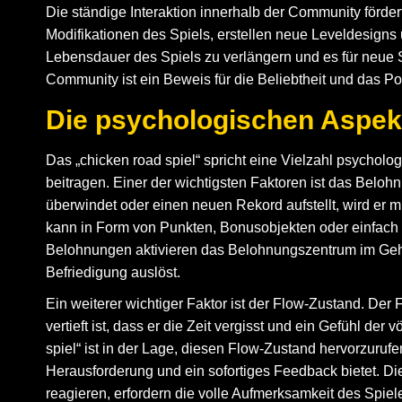
Die ständige Interaktion innerhalb der Community fördert
Modifikationen des Spiels, erstellen neue Leveldesigns u
Lebensdauer des Spiels zu verlängern und es für neue Spi
Community ist ein Beweis für die Beliebtheit und das Pot
Die psychologischen Aspekt
Das „chicken road spiel“ spricht eine Vielzahl psychol
beitragen. Einer der wichtigsten Faktoren ist das Belo
überwindet oder einen neuen Rekord aufstellt, wird er
kann in Form von Punkten, Bonusobjekten oder einfach 
Belohnungen aktivieren das Belohnungszentrum im Gehi
Befriedigung auslöst.
Ein weiterer wichtiger Faktor ist der Flow-Zustand. Der F
vertieft ist, dass er die Zeit vergisst und ein Gefühl der
spiel“ ist in der Lage, diesen Flow-Zustand hervorzuruf
Herausforderung und ein sofortiges Feedback bietet. Di
reagieren, erfordern die volle Aufmerksamkeit des Spieler