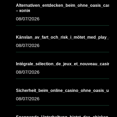
Alternativen_entdecken_beim_ohne_oasis_casino_
– копія
08/07/2026
Känslan_av_fart_och_risk_i_mötet_med_play_chic
08/07/2026
Intégrale_sélection_de_jeux_et_nouveau_casino_
08/07/2026
Sicherheit_beim_online_casino_ohne_oasis_und_w
08/07/2026