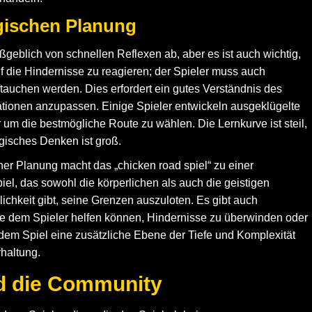
egischen Planung
ßgeblich von schnellen Reflexen ab, aber es ist auch wichtig,
auf die Hindernisse zu reagieren; der Spieler muss auch
tauchen werden. Dies erfordert ein gutes Verständnis des
uationen anzupassen. Einige Spieler entwickeln ausgeklügelte
m die bestmögliche Route zu wählen. Die Lernkurve ist steil,
egisches Denken ist groß.
er Planung macht das „chicken road spiel“ zu einer
iel, das sowohl die körperlichen als auch die geistigen
ichkeit gibt, seine Grenzen auszuloten. Es gibt auch
e dem Spieler helfen können, Hindernisse zu überwinden oder
em Spiel eine zusätzliche Ebene der Tiefe und Komplexität
haltung.
d die Community