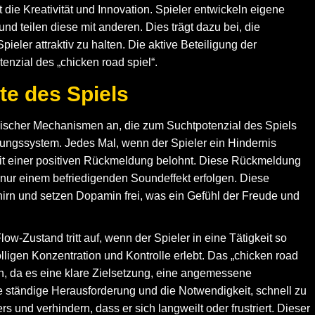
 die Kreativität und Innovation. Spieler entwickeln eigene
nd teilen diese mit anderen. Dies trägt dazu bei, die
eler attraktiv zu halten. Die aktive Beteiligung der
enzial des „chicken road spiel“.
e des Spiels
ogischer Mechanismen an, die zum Suchtpotenzial des Spiels
hnungssystem. Jedes Mal, wenn der Spieler ein Hindernis
 mit einer positiven Rückmeldung belohnt. Diese Rückmeldung
nur einem befriedigenden Soundeffekt erfolgen. Diese
rn und setzen Dopamin frei, was ein Gefühl der Freude und
low-Zustand tritt auf, wenn der Spieler in eine Tätigkeit so
 völligen Konzentration und Kontrolle erlebt. Das „chicken road
en, da es eine klare Zielsetzung, eine angemessene
e ständige Herausforderung und die Notwendigkeit, schnell zu
s und verhindern, dass er sich langweilt oder frustriert. Dieser