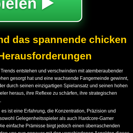
ielen ▶️
nd das spannende chicken
e Herausforderungen
ue Trends entstehen und verschwinden mit atemberaubender
ufsehen gesorgt hat und eine wachsende Fangemeinde gewinnt,
l, der durch seinen einzigartigen Spielansatz und seinen hohen
eler heraus, ihre Reflexe zu schärfen, ihre strategischen
.
b; es ist eine Erfahrung, die Konzentration, Präzision und
as sowohl Gelegenheitsspieler als auch Hardcore-Gamer
 Die einfache Prämisse birgt jedoch einen überraschenden