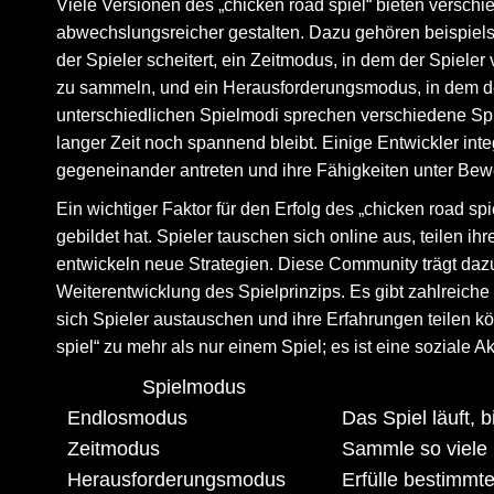
Viele Versionen des „chicken road spiel“ bieten verschi
abwechslungsreicher gestalten. Dazu gehören beispielsw
der Spieler scheitert, ein Zeitmodus, in dem der Spieler
zu sammeln, und ein Herausforderungsmodus, in dem de
unterschiedlichen Spielmodi sprechen verschiedene Spi
langer Zeit noch spannend bleibt. Einige Entwickler int
gegeneinander antreten und ihre Fähigkeiten unter Bewe
Ein wichtiger Faktor für den Erfolg des „chicken road spi
gebildet hat. Spieler tauschen sich online aus, teilen i
entwickeln neue Strategien. Diese Community trägt dazu 
Weiterentwicklung des Spielprinzips. Es gibt zahlreich
sich Spieler austauschen und ihre Erfahrungen teilen 
spiel“ zu mehr als nur einem Spiel; es ist eine soziale Ak
Spielmodus
Endlosmodus
Das Spiel läuft, b
Zeitmodus
Sammle so viele P
Herausforderungsmodus
Erfülle bestimmt