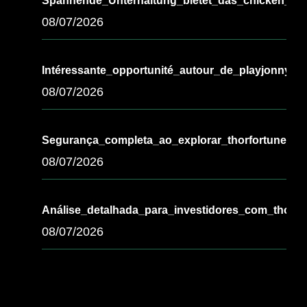
Spannende_Unterhaltung_bietet_das_chicken_ro
08/07/2026
Intéressante_opportunité_autour_de_playjonny_c
08/07/2026
Segurança_completa_ao_explorar_thorfortune_ca
08/07/2026
Análise_detalhada_para_investidores_com_thorf
08/07/2026