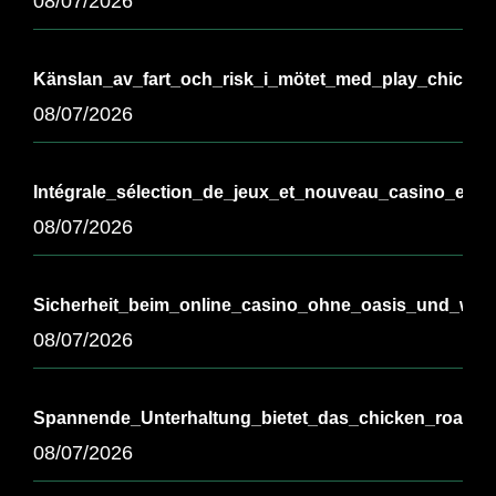
08/07/2026
Känslan_av_fart_och_risk_i_mötet_med_play_chicken
08/07/2026
Intégrale_sélection_de_jeux_et_nouveau_casino_en_l
08/07/2026
Sicherheit_beim_online_casino_ohne_oasis_und_wicht
08/07/2026
Spannende_Unterhaltung_bietet_das_chicken_road_
08/07/2026