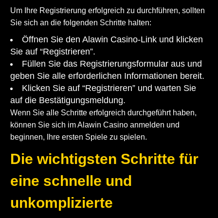
Um Ihre Registrierung erfolgreich zu durchführen, sollten
Sie sich an die folgenden Schritte halten:
Öffnen Sie den Alawin Casino-Link und klicken
Sie auf “Registrieren”.
Füllen Sie das Registrierungsformular aus und
geben Sie alle erforderlichen Informationen bereit.
Klicken Sie auf “Registrieren” und warten Sie
auf die Bestätigungsmeldung.
Wenn Sie alle Schritte erfolgreich durchgeführt haben,
können Sie sich im Alawin Casino anmelden und
beginnen, Ihre ersten Spiele zu spielen.
Die wichtigsten Schritte für
eine schnelle und
unkomplizierte