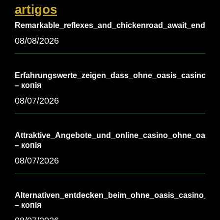
artigos
Remarkable_reflexes_and_chickenroad_await_endless_
08/08/2026
Erfahrungswerte_zeigen_dass_ohne_oasis_casino_vie
– копія
08/07/2026
Attraktive_Angebote_und_online_casino_ohne_oasis_
– копія
08/07/2026
Alternativen_entdecken_beim_ohne_oasis_casino_für_
– копія