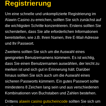
Registrierung
Um eine schnelle und unkomplizierte Registrierung im
Alawin Casino zu erreichen, sollten Sie sich zunächst auf
die wichtigsten Schritte konzentrieren. Erstens sollten Sie
sicherstellen, dass Sie alle erforderlichen Informationen
bereitstellen, wie z.B. Ihren Namen, Ihre E-Mail-Adresse
und Ihr Passwort.
Zweitens sollten Sie sich um die Auswahl eines
geeigneten Benutzernamens kümmern. Es ist wichtig,
dass Sie einen Benutzernamen auswählen, der leicht zu
merken ist und sich gut in Erinnerung hält. Darüber
hinaus sollten Sie sich auch um die Auswahl eines
sicheren Passworts kümmern. Ein gutes Passwort sollte
mindestens 8 Zeichen lang sein und aus verschiedenen
Kombinationen von Buchstaben und Zahlen bestehen.
Drittens
alawin casino gutscheincode
sollten Sie sich um