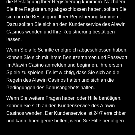
die Bestätigung Ihrer Registrierung kümmern. Nachdem
Sie Ihre Registrierung abgeschlossen haben, sollten Sie
sich um die Bestätigung Ihrer Registrierung kümmern.
Dazu sollten Sie sich an den Kundenservice des Alawin
Casinos wenden und Ihre Registrierung bestätigen
lassen.
Wenn Sie alle Schritte erfolgreich abgeschlossen haben,
können Sie sich mit Ihrem Benutzernamen und Passwort
im Alawin Casino anmelden und beginnen, Ihre ersten
Spiele zu spielen. Es ist wichtig, dass Sie sich an die
Regeln des Alawin Casinos halten und sich an die
Bedingungen des Bonusangebots halten.
Wenn Sie weitere Fragen haben oder Hilfe benötigen,
können Sie sich an den Kundenservice des Alawin
Casinos wenden. Der Kundenservice ist 24/7 erreichbar
und kann Ihnen gerne helfen, wenn Sie Hilfe benötigen.