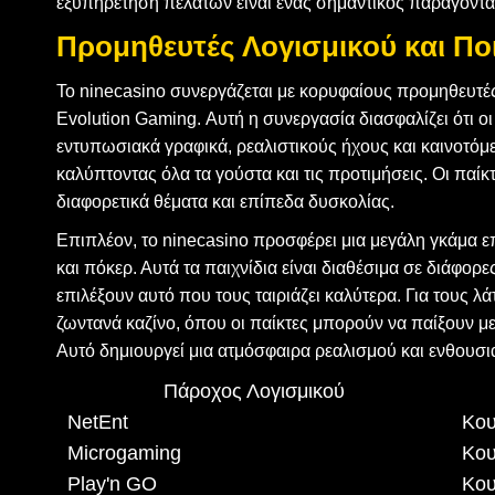
εξυπηρέτηση πελατών είναι ένας σημαντικός παράγοντα
Προμηθευτές Λογισμικού και Ποι
Το ninecasino συνεργάζεται με κορυφαίους προμηθευτές
Evolution Gaming. Αυτή η συνεργασία διασφαλίζει ότι ο
εντυπωσιακά γραφικά, ρεαλιστικούς ήχους και καινοτόμες
καλύπτοντας όλα τα γούστα και τις προτιμήσεις. Οι παί
διαφορετικά θέματα και επίπεδα δυσκολίας.
Επιπλέον, το ninecasino προσφέρει μια μεγάλη γκάμα 
και πόκερ. Αυτά τα παιχνίδια είναι διαθέσιμα σε διάφο
επιλέξουν αυτό που τους ταιριάζει καλύτερα. Για τους λά
ζωντανά καζίνο, όπου οι παίκτες μπορούν να παίξουν μ
Αυτό δημιουργεί μια ατμόσφαιρα ρεαλισμού και ενθουσ
Πάροχος Λογισμικού
NetEnt
Κου
Microgaming
Κου
Play'n GO
Κου