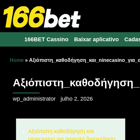
166BET Cassino
Baixar aplicativo
Cadas
Home
»
Αξιόπιστη_καθοδήγηση_και_ninecasino_για_
Αξιόπιστη_καθοδήγηση_
wp_administrator
julho 2, 2026
Αξιόπιστη καθοδήγηση και
ninecasino για ασφαλή διασκέδαση