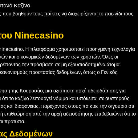
τανό Καζίνο
 που βοηθούν τους παίκτες να διαχειρίζονται το παιχνίδι τους
του Ninecasino
 ninecasino. Η πλατφόρμα χρησιμοποιεί προηγμένη τεχνολογία
ών και οικονομικών δεδομένων των χρηστών. Όλες οι
τρέποντας την πρόσβαση σε μη εξουσιοδοτημένα άτομα.
 κανονισμούς προστασίας δεδομένων, όπως ο Γενικός
ρνηση της Κουρασάο, μια αξιόπιστη αρχή αδειοδότησης για
ι ότι το καζίνο λειτουργεί νόμιμα και υπόκειται σε αυστηρούς
ίας και διαφάνειας, παρέχοντας στους παίκτες την σιγουριά ότι
κή επιθεώρηση από την αρχή αδειοδότησης επιβεβαιώνει ότι το
αι πρότυπα.
ίας Δεδομένων