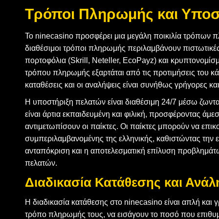
Τρόποι Πληρωμής και Υποσ
Το ninecasino προσφέρει μια μεγάλη ποικιλία τρόπων π
διαθέσιμοι τρόποι πληρωμής περιλαμβάνουν πιστωτικές κ
πορτοφόλια (Skrill, Neteller, EcoPayz) και κρυπτονομίσμ
τρόπου πληρωμής εξαρτάται από τις προτιμήσεις του κάθ
καταθέσεις και οι αναλήψεις είναι συνήθως γρήγορες και
Η υποστήριξη πελατών είναι διαθέσιμη 24/7 μέσω ζωντ
είναι άρτια εκπαιδευμένη και φιλική, προσφέροντας άμ
αντιμετωπίσουν οι παίκτες. Οι παίκτες μπορούν να επι
συμπεριλαμβανομένης της ελληνικής, καθιστώντας την ε
ανταπόκριση και η αποτελεσματική επίλυση προβλημάτων
πελατών.
Διαδικασία Κατάθεσης και Ανά
Η διαδικασία κατάθεσης στο ninecasino είναι απλή και
τρόπο πληρωμής τους, να εισάγουν το ποσό που επιθυμ