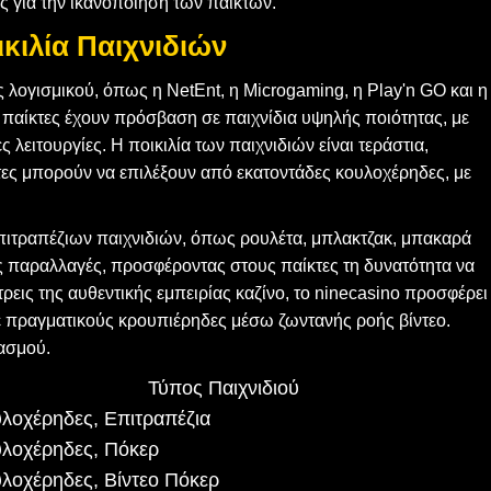
ς για την ικανοποίηση των παικτών.
κιλία Παιχνιδιών
 λογισμικού, όπως η NetEnt, η Microgaming, η Play'n GO και η
ι παίκτες έχουν πρόσβαση σε παιχνίδια υψηλής ποιότητας, με
 λειτουργίες. Η ποικιλία των παιχνιδιών είναι τεράστια,
κτες μπορούν να επιλέξουν από εκατοντάδες κουλοχέρηδες, με
επιτραπέζιων παιχνιδιών, όπως ρουλέτα, μπλακτζακ, μπακαρά
ρες παραλλαγές, προσφέροντας στους παίκτες τη δυνατότητα να
τρεις της αυθεντικής εμπειρίας καζίνο, το ninecasino προσφέρει
ε πραγματικούς κρουπιέρηδες μέσω ζωντανής ροής βίντεο.
ιασμού.
Τύπος Παιχνιδιού
λοχέρηδες, Επιτραπέζια
λοχέρηδες, Πόκερ
λοχέρηδες, Βίντεο Πόκερ