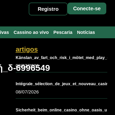
Conecte-se
Registro
ivas
Cassino ao vivo
Pescaria
Notícias
artigos
Känslan_av_fart_och_risk_i_mötet_med_play_chic
ή_δ-6996549
08/07/2026
Intégrale_sélection_de_jeux_et_nouveau_casino_
08/07/2026
Sicherheit_beim_online_casino_ohne_oasis_und_w