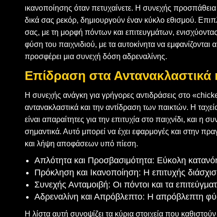
ικανοποίησης όταν πετυχαίνετε. Η συνεχής προσπάθεια 
δικά σας ρεκόρ, δημιουργούν έναν κύκλο εθισμού. Επιπλ
σας, με τη μορφή πόντων και επιτευγμάτων, ενισχύοντας
φύση του παιχνιδιού, με τα αυτοκίνητα να εμφανίζονται 
προσφέρει μια συνεχή δόση αδρεναλίνης.
Επίδραση στα Αντανακλαστικά 
Η συνεχής ανάγκη για γρήγορες αντιδράσεις στο «chick
αντανακλαστικά και την αντίδραση των παικτών. Η ταχ
είναι απαραίτητες για την επιτυχία στο παιχνίδι, και η σ
σημαντικά. Αυτό μπορεί να έχει εφαρμογές και στην πρ
και λήψη αποφάσεων υπό πίεση.
Απλότητα και Προσβασιμότητα: Εύκολη κατανό
Πρόκληση και Ικανοποίηση: Η επιτυχής διάσχι
Συνεχής Ανταμοιβή: Οι πόντοι και τα επιτεύγματ
Αδρεναλίνη και Απρόβλεπτο: Η απρόβλεπτη φύση
Η λίστα αυτή συνοψίζει τα κύρια στοιχεία που καθιστούν