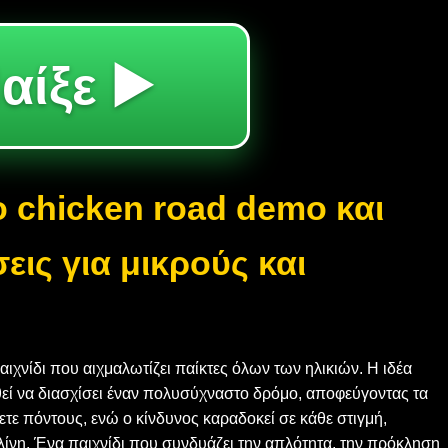
αίξε ▶️
το chicken road demo και
ις για μικρούς και
παιχνίδι που αιχμαλωτίζει παίκτες όλων των ηλικιών. Η ιδέα
εί να διασχίσει έναν πολυσύχναστο δρόμο, αποφεύγοντας τα
τε πόντους, ενώ ο κίνδυνος καραδοκεί σε κάθε στιγμή,
λίνη. Ένα παιχνίδι που συνδυάζει την απλότητα, την πρόκληση