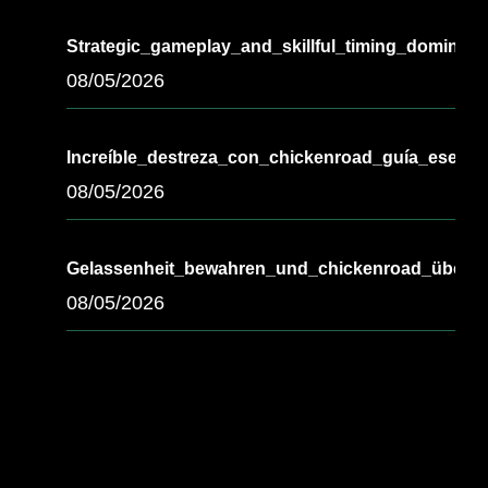
Strategic_gameplay_and_skillful_timing_dominat
08/05/2026
Increíble_destreza_con_chickenroad_guía_esencial
08/05/2026
Gelassenheit_bewahren_und_chickenroad_überw
08/05/2026