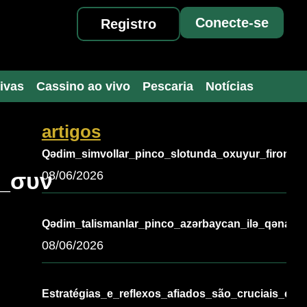
Conecte-se
Registro
ivas
Cassino ao vivo
Pescaria
Notícias
artigos
Qədim_simvollar_pinco_slotunda_oxuyur_fironları
ι_συν
08/06/2026
Qədim_talismanlar_pinco_azərbaycan_ilə_qənaət_ed
08/06/2026
Estratégias_e_reflexos_afiados_são_cruciais_em