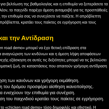
για βελτίωση της βαθμολογίας και η επιθυμία να ξεπεράσετε τα
έον, το παιχνίδι παρέχει άμεση ανταμοιβή για τις προσπάθειές
 την επιθυμία σας να συνεχίσετε να παίζετε. Η απρόβλεπτη
απρόβλεπτα, κρατάει τους παίκτες σε εγρήγορση και τους
και την Αντίδραση
en road demo» μπορεί να έχει θετική επίδραση στα
εία αναγνώριση των κινδύνων και η άμεση λήψη αποφάσεων
υνεχής εξάσκηση σε αυτές τις δεξιότητες μπορεί να τις βελτιώσει
αγματική ζωή, σε καταστάσεις που απαιτούν γρήγορη αντίδραση
ηση των κανόνων και γρήγορη εκμάθηση.
ση του δρόμου προσφέρει αίσθηση ικανοποίησης.
α ενισχύουν την επιθυμία για συνέχιση.
 του παιχνιδιού κρατάει τους παίκτες σε εγρήγορση.
 το «chicken road demo» τόσο δημοφιλές και εθιστικό. Η