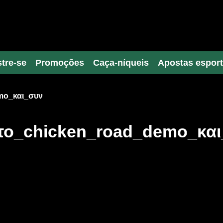
tre-se
Promoções
Caça-níqueis
Apostas esport
mo_και_συν
_το_chicken_road_demo_κα