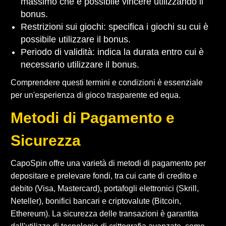
massimo che è possibile vincere utilizzando il
bonus.
Restrizioni sui giochi: specifica i giochi su cui è
possibile utilizzare il bonus.
Periodo di validità: indica la durata entro cui è
necessario utilizzare il bonus.
Comprendere questi termini e condizioni è essenziale
per un'esperienza di gioco trasparente ed equa.
Metodi di Pagamento e
Sicurezza
CapoSpin offre una varietà di metodi di pagamento per
depositare e prelevare fondi, tra cui carte di credito e
debito (Visa, Mastercard), portafogli elettronici (Skrill,
Neteller), bonifici bancari e criptovalute (Bitcoin,
Ethereum). La sicurezza delle transazioni è garantita