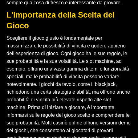
sempre qualcosa di fresco e interessante da provare.
L'Importanza della Scelta del
Gioco
Scegliere il gioco giusto è fondamentale per
massimizzare le possibilità di vincita e godere appieno
dell'esperienza di gioco. Ogni gioco ha le sue regole, le
sue probabilità e la sua volatilità. Le slot machine, ad
esempio, offrono una vasta gamma di temi e funzionalità
speciali, ma le probabilità di vincita possono variare
notevolmente. I giochi da tavolo, come il blackjack,
richiedono una certa strategia e abilità, ma offrono anche
probabilità di vincita più elevate rispetto alle slot
machine. Prima di iniziare a giocare, è importante
informarsi sulle regole del gioco scelto e comprendere le
sue probabilità. Molti casinò online offrono versioni demo
dei giochi, che consentono ai giocatori di provarli